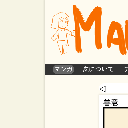
マンガ
家について
◁