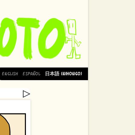
English
Español
日本語 (Nihongo)
▷