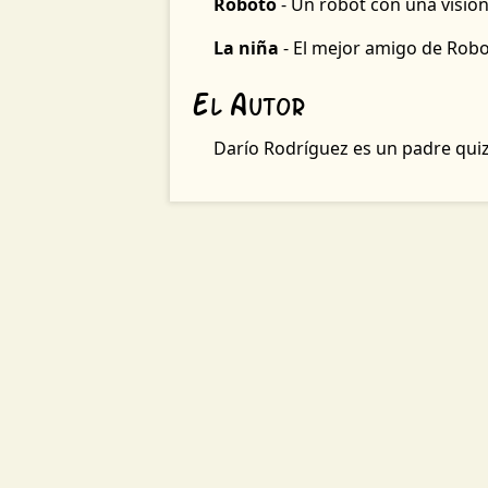
R
oboto
- Un robot con una visió
L
a niña
- El mejor amigo de Robo
E
A
l
utor
Darío Rodríguez es un padre quizá