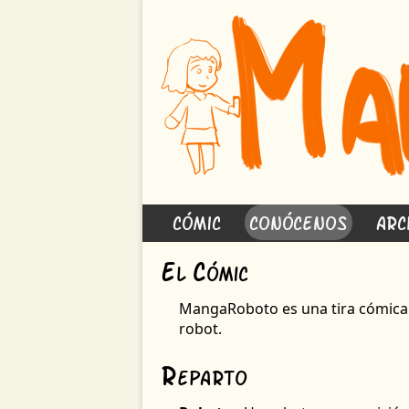
Cómic
Conócenos
Arc
E
C
l
ómic
MangaRoboto es una tira cómic
robot.
R
eparto