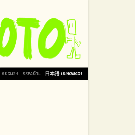
English
Español
日本語 (Nihongo)