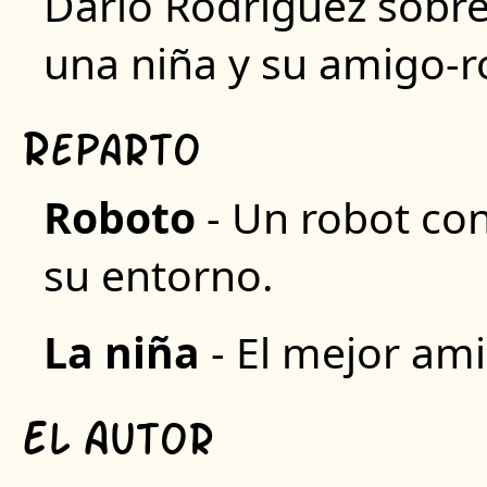
Darío Rodríguez sobre 
una niña y su amigo-r
R
eparto
R
oboto
- Un robot co
su entorno.
L
a niña
- El mejor am
E
A
l
utor