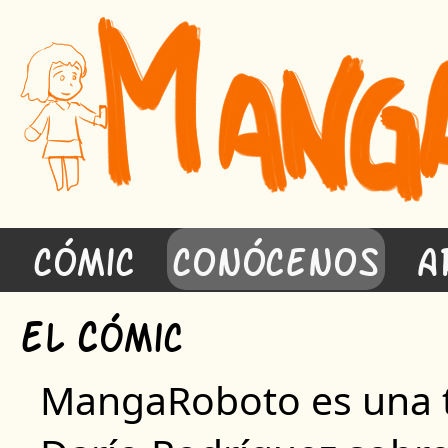
Cómic
Conócenos
A
E
C
l
ómic
MangaRoboto es una 