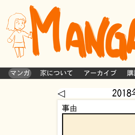
マンガ
家について
アーカイブ
購
◁
201