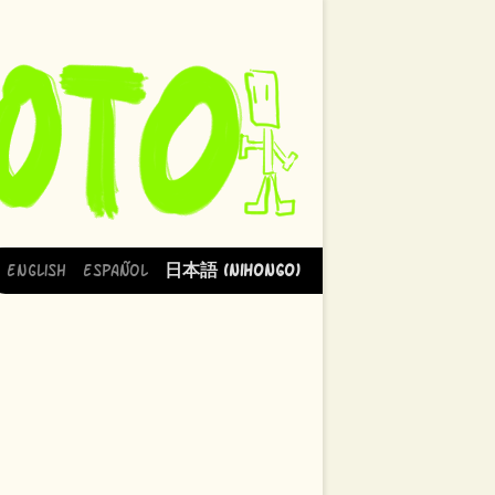
English
Español
日本語 (Nihongo)