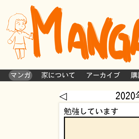
マンガ
家について
アーカイブ
購
◁
202