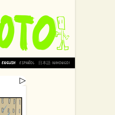
English
Español
日本語 (Nihongo)
▷