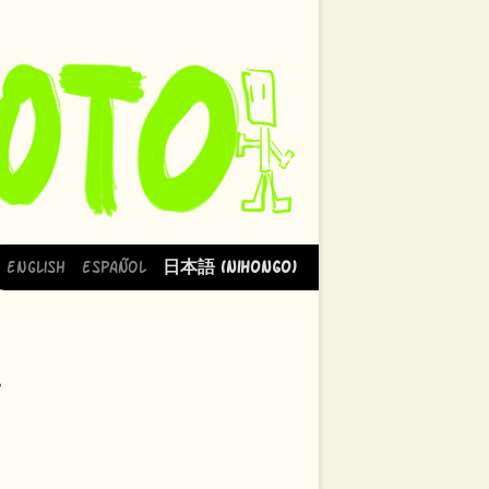
English
Español
日本語 (Nihongo)
。