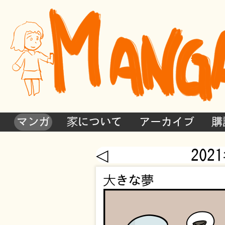
マンガ
家について
アーカイブ
購
◁
202