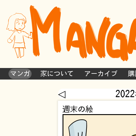
マンガ
家について
アーカイブ
購
◁
202