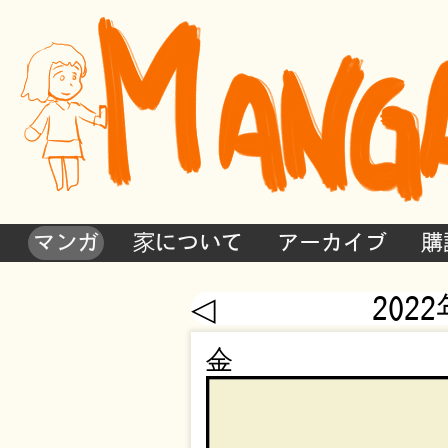
マンガ
家について
アーカイブ
購
◁
202