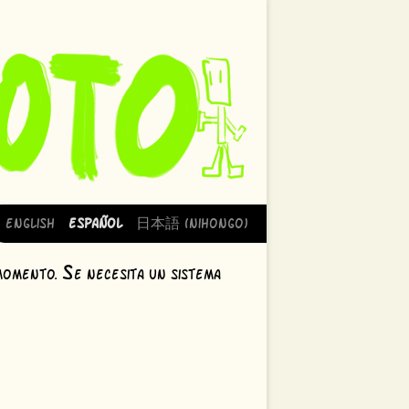
English
Español
日本語 (Nihongo)
S
 momento.
e necesita un sistema