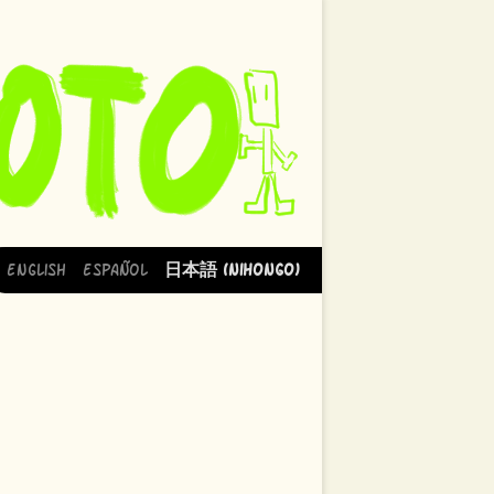
English
Español
日本語 (Nihongo)