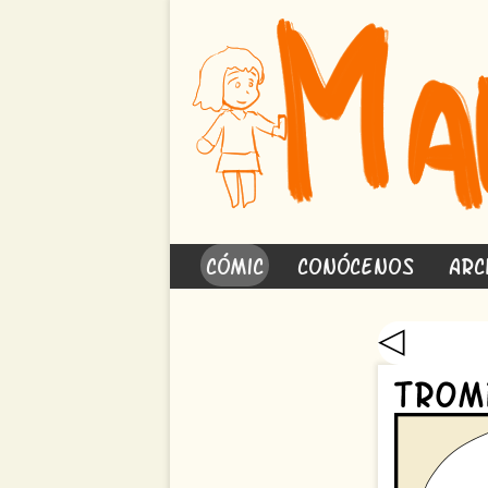
Cómic
Conócenos
Arc
◁