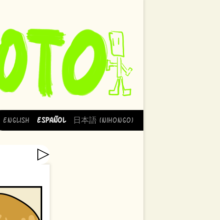
English
Español
日本語 (Nihongo)
▷