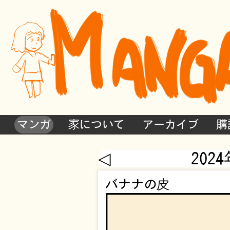
マンガ
家について
アーカイブ
購
◁
202