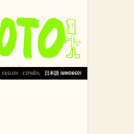
English
Español
日本語 (Nihongo)