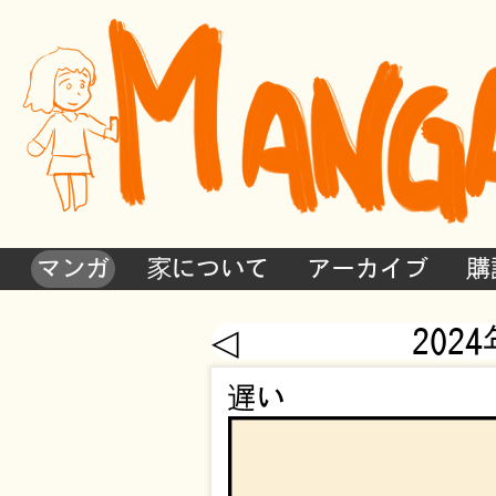
マンガ
家について
アーカイブ
購
◁
202