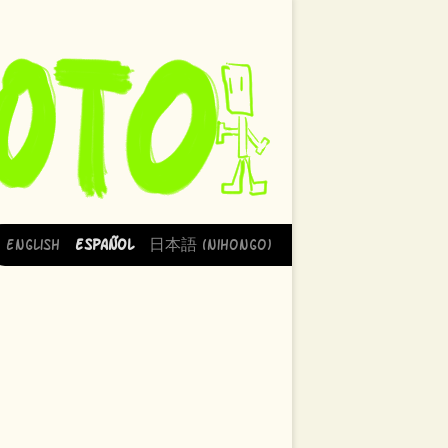
English
Español
日本語 (Nihongo)