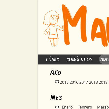
Cómic
Conócenos
Arc
A
ño

2015
2016
2017
2018
2019
M
es

Enero
Febrero
Marzo