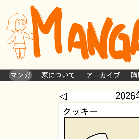
マンガ
家について
アーカイブ
購
◁
202