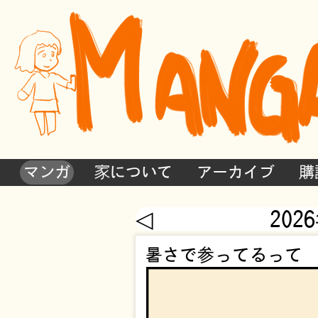
マンガ
家について
アーカイブ
購
◁
202