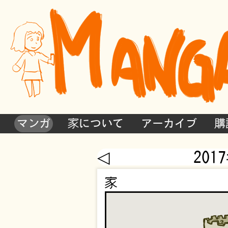
マンガ
家について
アーカイブ
購
◁
201