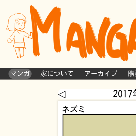
マンガ
家について
アーカイブ
購
◁
201