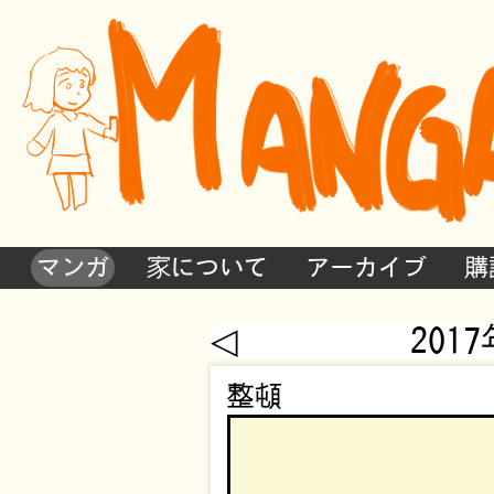
マンガ
家について
アーカイブ
購
◁
201