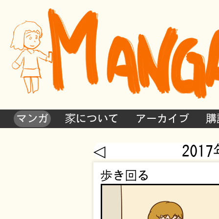
マンガ
家について
アーカイブ
購
◁
201