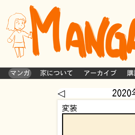
マンガ
家について
アーカイブ
購
◁
202