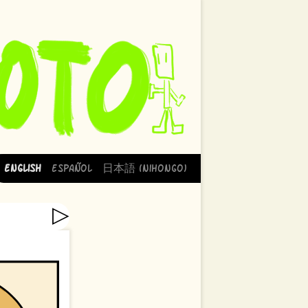
English
Español
日本語 (Nihongo)
▷