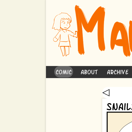
Comic
About
Archive
◁