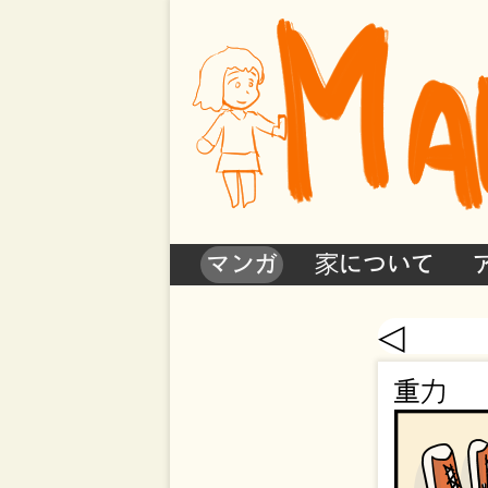
マンガ
家について
◁