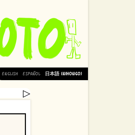
English
Español
日本語 (Nihongo)
▷