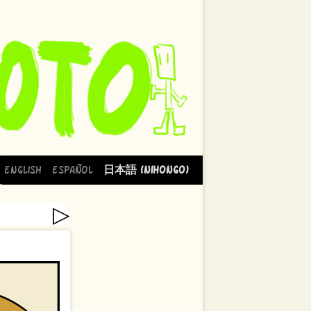
English
Español
日本語 (Nihongo)
▷