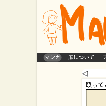
マンガ
家について
◁