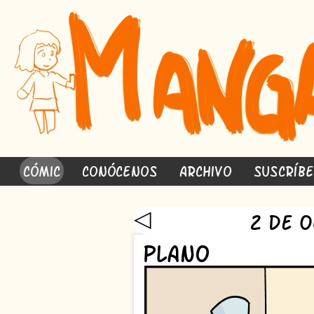
Cómic
Conócenos
Archivo
Suscríb
◁
2 de 