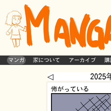
マンガ
家について
アーカイブ
購
◁
2025