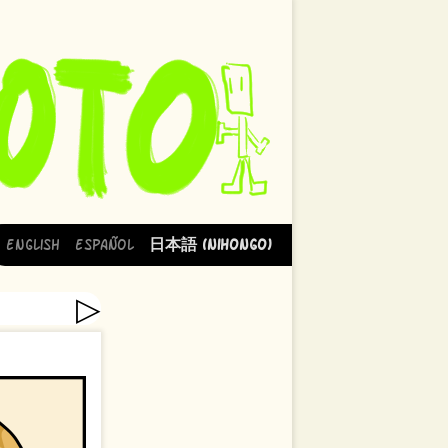
English
Español
日本語 (Nihongo)
▷