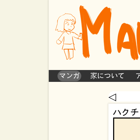
マンガ
家について
◁