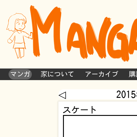
マンガ
家について
アーカイブ
購
◁
201