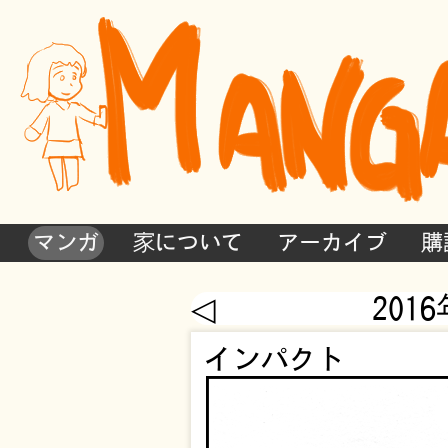
マンガ
家について
アーカイブ
購
◁
201