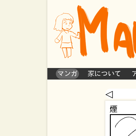
マンガ
家について
◁