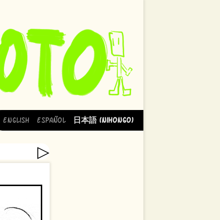
English
Español
日本語 (Nihongo)
▷