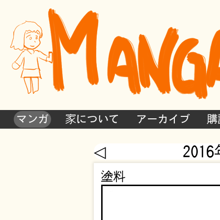
マンガ
家について
アーカイブ
購
◁
201