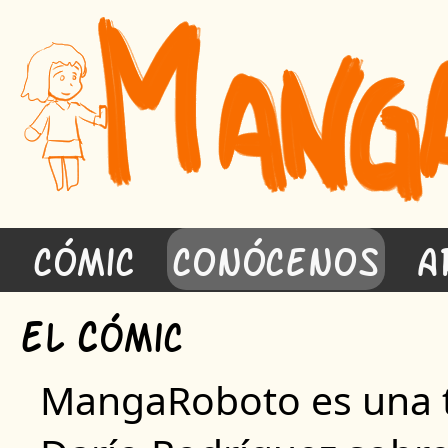
Cómic
Conócenos
A
E
C
l
ómic
MangaRoboto es una 