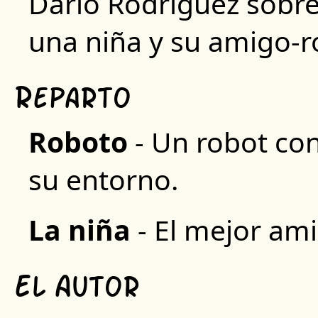
Darío Rodríguez sobre 
una niña y su amigo-r
R
eparto
R
oboto
- Un robot co
su entorno.
L
a niña
- El mejor am
E
A
l
utor