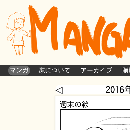
マンガ
家について
アーカイブ
購
◁
2016