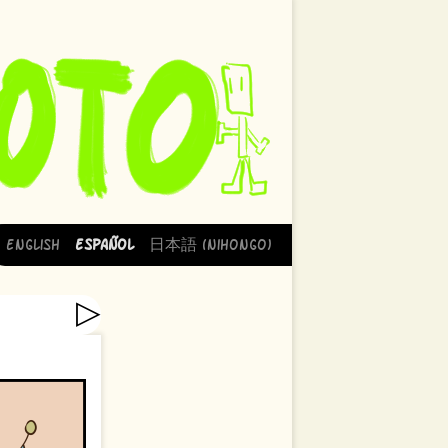
English
Español
日本語 (Nihongo)
▷