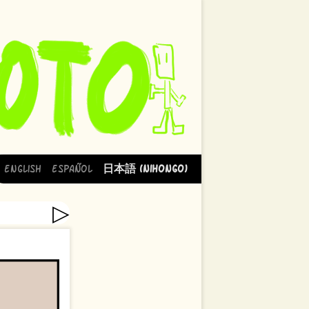
English
Español
日本語 (Nihongo)
▷