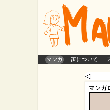
マンガ
家について
◁