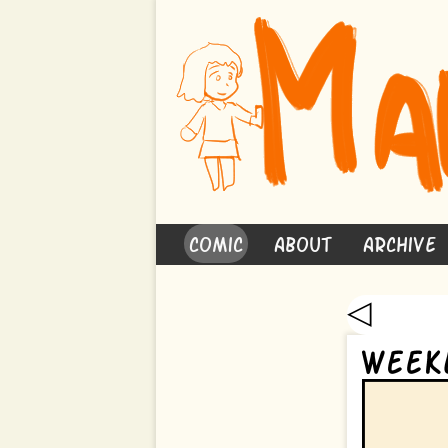
Comic
About
Archive
◁