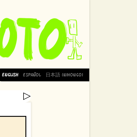
English
Español
日本語 (Nihongo)
▷